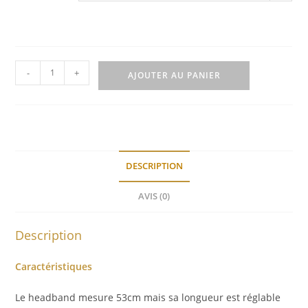
quantité
-
+
AJOUTER AU PANIER
de
Headband
Rondoline
DESCRIPTION
AVIS (0)
Description
Caractéristiques
Le headband mesure 53cm mais sa longueur est réglable