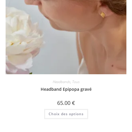
Headbands
,
Tous
Headband Epipopa gravé
65.00
€
Ce
Choix des options
produit
a
plusieurs
variations.
Les