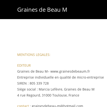
Skip
Graines de Beau M
to
content
MENTIONS LEGALES:
EDITEUR
Graines de Beau M– www.grainesdebeaum.fr
Entreprise individuelle en qualité de micro-entreprise
SIREN : 805 339 728
Siège social : Marcia Lefèvre, Graines de Beau M
4 rue Regourd, 31000 Toulouse, France
contact
: grainesdebeau-m@hotmail.com