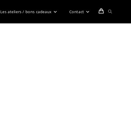
Toggle
Les ateliers / bons cadeaux
Contact
website
search