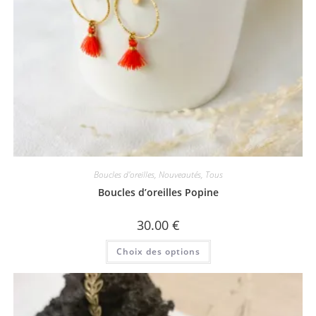
Boucles d'oreilles
,
Nouveautés
,
Tous
Boucles d’oreilles Popine
30.00
€
Ce
Choix des options
produit
a
plusieurs
variations.
Les
options
peuvent