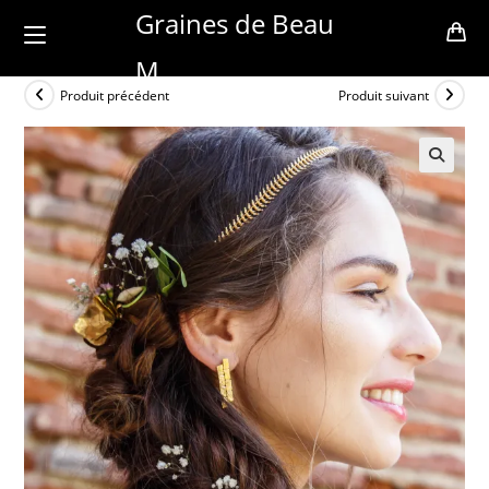
Skip
Graines de Beau
to
M
content
Produit précédent
Produit suivant