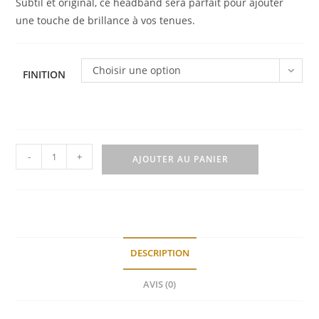
Subtil et original, ce headband sera parfait pour ajouter
une touche de brillance à vos tenues.
Choisir une option
FINITION
quantité
-
+
AJOUTER AU PANIER
de
Headband
Yaka
DESCRIPTION
AVIS (0)