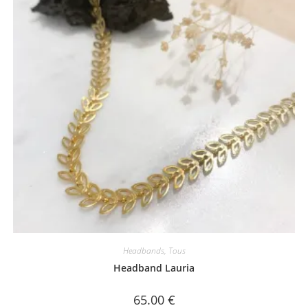
choisies
sur
la
page
du
produit
Headbands
,
Tous
Headband Lauria
65.00
€