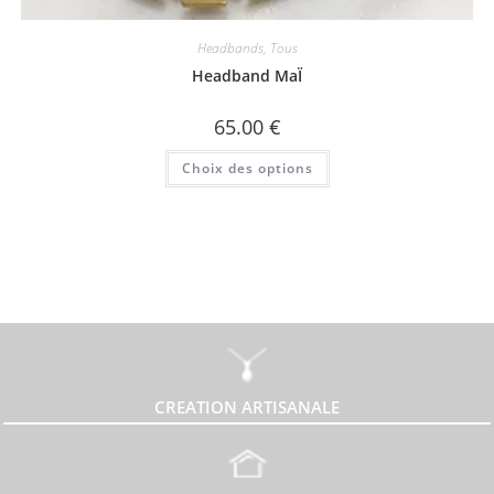
Headbands
,
Tous
Headband MaÏ
65.00
€
Ce
Choix des options
produit
a
plusieurs
variations.
Les
options
peuvent
être
choisies
sur
la
page
du
produit
CREATION ARTISANALE