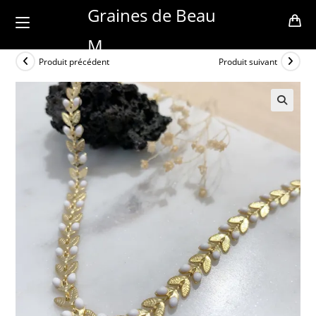
Skip
Graines de Beau
to
M
content
Produit précédent
Produit suivant