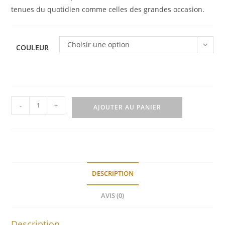
tenues du quotidien comme celles des grandes occasion.
Choisir une option
COULEUR
quantité
-
+
AJOUTER AU PANIER
de
Headband
Epipop
bicolore
DESCRIPTION
AVIS (0)
Description