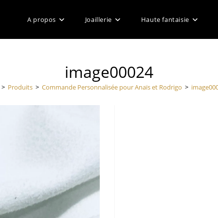
A propos
Joaillerie
Haute fantaisie
image00024
>
Produits
>
Commande Personnalisée pour Anaïs et Rodrigo
>
image00