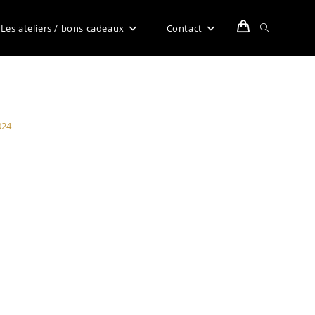
Toggle
Les ateliers / bons cadeaux
Contact
website
024
search