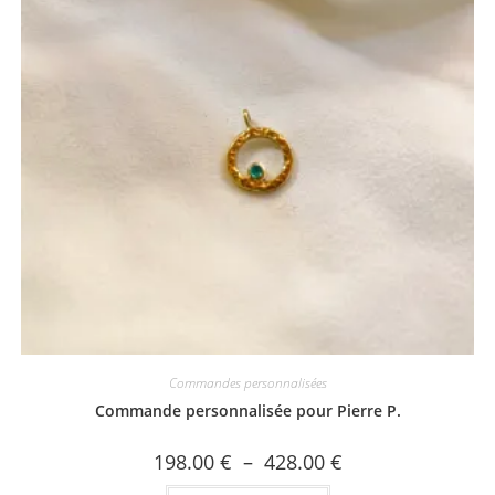
Commandes personnalisées
Commande personnalisée pour Pierre P.
Plage
198.00
€
–
428.00
€
de
prix :
Ce