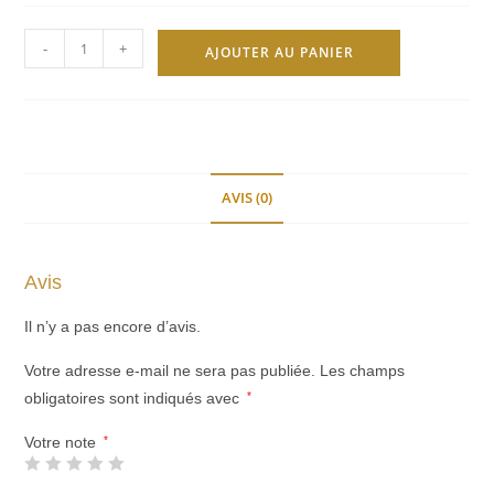
quantité
-
+
AJOUTER AU PANIER
de
Commande
Personnalisée
pour
Anaïs
AVIS (0)
et
Rodrigo
Avis
Il n’y a pas encore d’avis.
Votre adresse e-mail ne sera pas publiée.
Les champs
obligatoires sont indiqués avec
*
Votre note
*