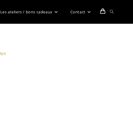
Toggle
Les ateliers / bons cadeaux
Contact
website
Raya
search