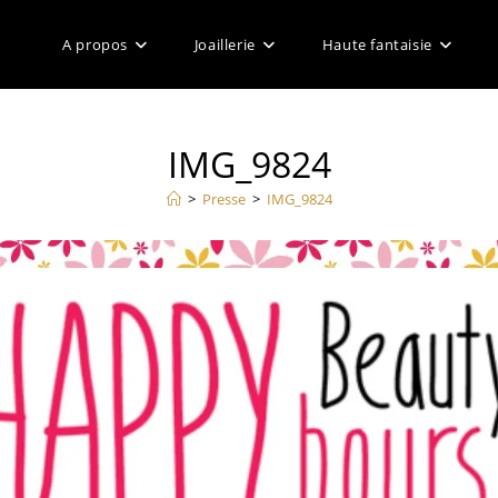
A propos
Joaillerie
Haute fantaisie
IMG_9824
>
Presse
>
IMG_9824