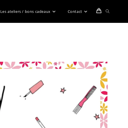
Toggle
Les ateliers / bons cadeaux
Contact
website
search