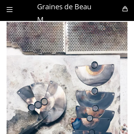
Skip
Graines de Beau
to
M
content