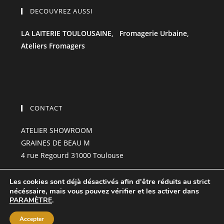
DECOUVREZ AUSSI
LA LAITERIE TOULOUSAINE,
Fromagerie Urbaine,
Ateliers Fromagers
CONTACT
ATELIER SHOWROOM
GRAINES DE BEAU M
4 rue Regourd 31000 Toulouse
grainesdebeau-m@hotmail.com
Les cookies sont déjà désactivés afin d'être réduits au strict
06.85.23.99.01
nécéssaire, mais vous pouvez vérifier et les activer dans
PARAMÈTRE
.
Accepter