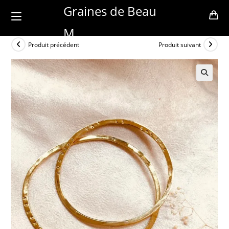
Skip
Graines de Beau
to
M
content
Produit précédent
Produit suivant