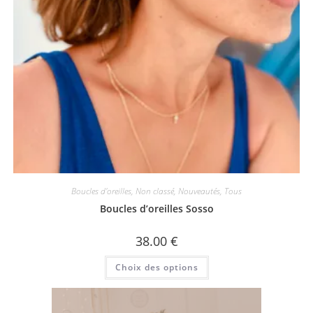
Boucles d'oreilles
,
Non classé
,
Nouveautés
,
Tous
Boucles d’oreilles Sosso
38.00
€
Ce
Choix des options
produit
a
plusieurs
variations.
Les