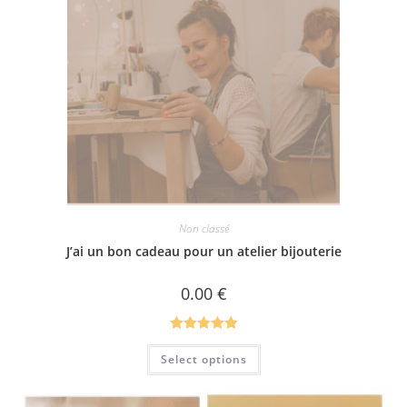
options
peuvent
être
choisies
sur
la
page
du
produit
Non classé
J’ai un bon cadeau pour un atelier bijouterie
0.00
€
Note
5.00
Ce
Select options
produit
sur 5
a
plusieurs
variations.