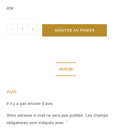
40€
quantité
-
+
AJOUTER AU PANIER
de
Commande
personnalisée
pour
Candice
AVIS (0)
Avis
Il n’y a pas encore d’avis.
Votre adresse e-mail ne sera pas publiée.
Les champs
obligatoires sont indiqués avec
*