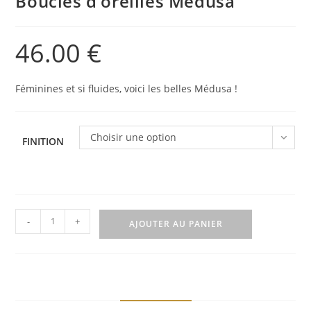
Boucles d’oreilles Médusa
46.00
€
Féminines et si fluides, voici les belles Médusa !
Choisir une option
FINITION
quantité
-
+
AJOUTER AU PANIER
de
Boucles
d'oreilles
Médusa