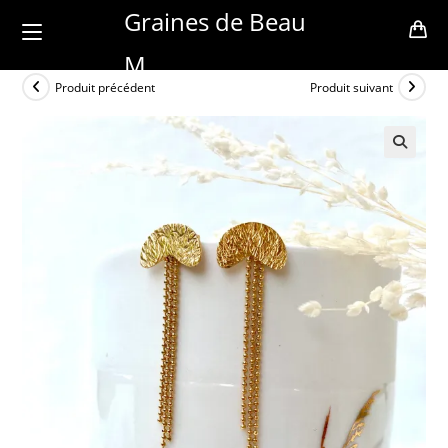
Skip
Graines de Beau
to
M
content
Produit précédent
Produit suivant