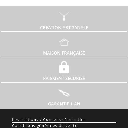
sur
la
page
du
produit
CREATION ARTISANALE
MAISON FRANÇAISE
PAIEMENT SÉCURISÉ
GARANTIE 1 AN
Les finitions / Conseils d’entretien
Conditions générales de vente