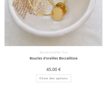
Boucles d'oreilles
,
Tous
Boucles d’oreilles Boccalilisse
45.00
€
Ce
Choix des options
produit
a
plusieurs
variations.
Les
options
peuvent
être
choisies