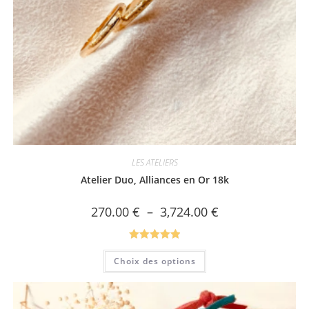
LES ATELIERS
Atelier Duo, Alliances en Or 18k
Plage
270.00
€
–
3,724.00
€
de
prix :
270.00 €
à
Note
5.00
Ce
3,724.00 €
Choix des options
produit
sur 5
a
plusieurs
variations.
Les