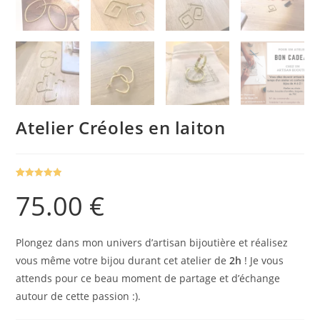
Atelier Créoles en laiton
(
13
avis client)
Noté
13
5.00
75.00
€
sur 5
basé sur
notations
client
Plongez dans mon univers d’artisan bijoutière et réalisez
vous même votre bijou durant cet atelier de
2h
! Je vous
attends pour ce beau moment de partage et d’échange
autour de cette passion :).