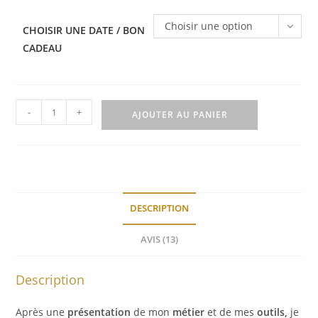
Choisir une option
CHOISIR UNE DATE / BON
CADEAU
quantité
-
+
AJOUTER AU PANIER
de
Atelier
Créoles
en
laiton
DESCRIPTION
AVIS (13)
Description
Après une
présentation
de mon
métier
et de mes
outils,
je