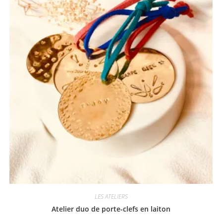
options
peuvent
être
choisies
sur
la
page
du
produit
LES ATELIERS
Atelier duo de porte-clefs en laiton