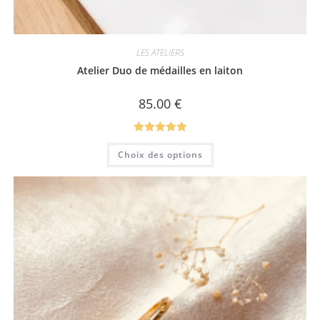
LES ATELIERS
Atelier Duo de médailles en laiton
85.00
€
Note
5.00
Ce
Choix des options
produit
sur 5
a
plusieurs
variations.
Les
options
peuvent
être
choisies
sur
la
page
du
produit