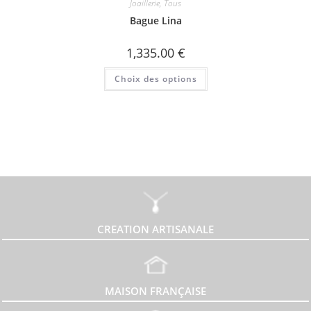
Joaillerie
,
Tous
Bague Lina
1,335.00
€
Ce
Choix des options
produit
a
plusieurs
variations.
Les
options
peuvent
être
choisies
sur
la
page
du
produit
CREATION ARTISANALE
MAISON FRANÇAISE