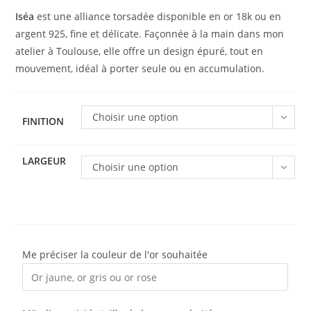
79.00 €
à
Iséa
est une alliance torsadée disponible en or 18k ou en
424.00 €
argent 925, fine et délicate. Façonnée à la main dans mon
atelier à Toulouse, elle offre un design épuré, tout en
mouvement, idéal à porter seule ou en accumulation.
Choisir une option
FINITION
LARGEUR
Choisir une option
Me préciser la couleur de l'or souhaitée