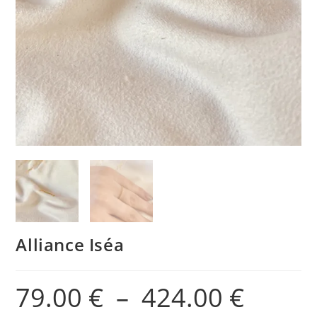
Alliance Iséa
79.00
€
–
424.00
€
Plage
de
prix :