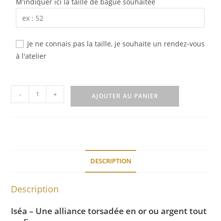
M'indiquer ici la taille de bague souhaitée
Je ne connais pas la taille, je souhaite un rendez-vous
à l'atelier
quantité
-
+
AJOUTER AU PANIER
de
Alliance
Iséa
DESCRIPTION
Description
Iséa – Une alliance torsadée en or ou argent tout