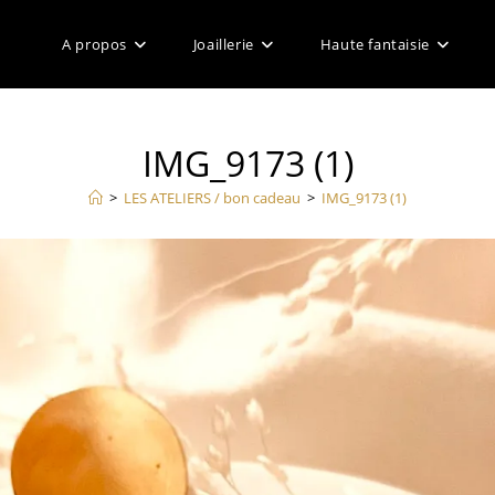
A propos
Joaillerie
Haute fantaisie
IMG_9173 (1)
>
LES ATELIERS / bon cadeau
>
IMG_9173 (1)