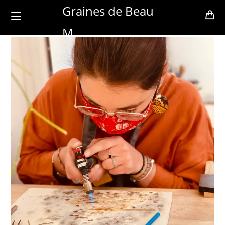
Skip
Graines de Beau
to
M
content