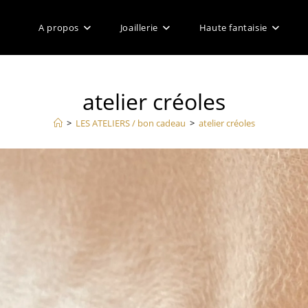
A propos
Joaillerie
Haute fantaisie
atelier créoles
>
LES ATELIERS / bon cadeau
>
atelier créoles