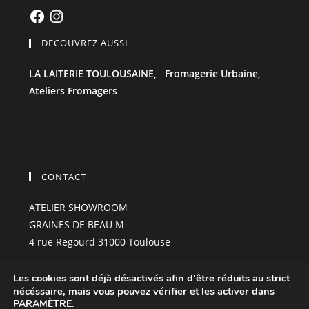
Facebook
Instagram
DECOUVREZ AUSSI
LA LAITERIE TOULOUSAINE,
Fromagerie Urbaine,
Ateliers Fromagers
CONTACT
ATELIER SHOWROOM
GRAINES DE BEAU M
4 rue Regourd 31000 Toulouse
grainesdebeau-m@hotmail.com
Les cookies sont déjà désactivés afin d'être réduits au strict
06.85.23.99.01
nécéssaire, mais vous pouvez vérifier et les activer dans
PARAMÈTRE
.