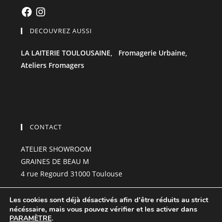
Facebook
Instagram
DECOUVREZ AUSSI
LA LAITERIE TOULOUSAINE,
Fromagerie Urbaine,
Ateliers Fromagers
CONTACT
ATELIER SHOWROOM
GRAINES DE BEAU M
4 rue Regourd 31000 Toulouse
grainesdebeau-m@hotmail.com
Les cookies sont déjà désactivés afin d'être réduits au strict
06.85.23.99.01
nécéssaire, mais vous pouvez vérifier et les activer dans
PARAMÈTRE
.