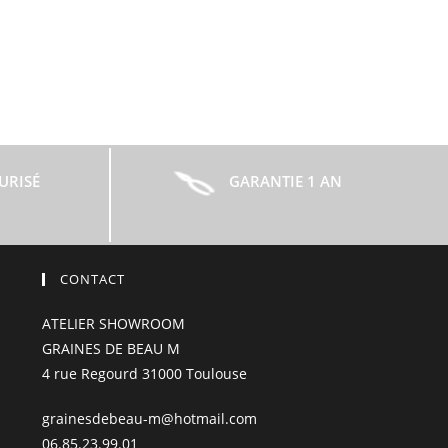
URISÉ
GARANTIE 1 AN
CONTACT
ATELIER SHOWROOM
GRAINES DE BEAU M
4 rue Regourd 31000 Toulouse
grainesdebeau-m@hotmail.com
06.85.23.99.01