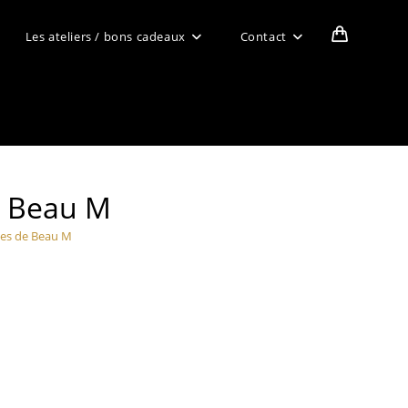
Les ateliers / bons cadeaux
Contact
e Beau M
ines de Beau M