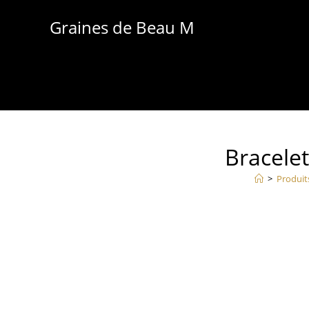
Skip
Graines de Beau M
to
content
Bracele
>
Produit