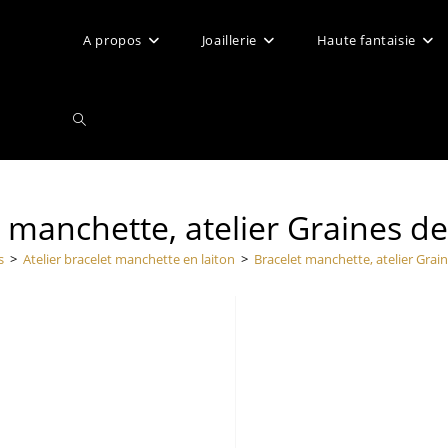
A propos
Joaillerie
Haute fantaisie
Toggle
website
t manchette, atelier Graines d
s
>
Atelier bracelet manchette en laiton
>
Bracelet manchette, atelier Gra
search