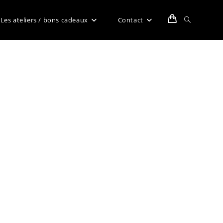
Toggle
Les ateliers / bons cadeaux
Contact
website
search