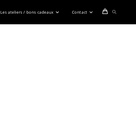
Toggle
Les ateliers / bons cadeaux
Contact
website
search