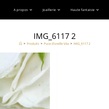
A propos
Joaillerie
Haute fantaisie
IMG_6117 2
>
Produits
>
Puce d’oreille Véa
>
IMG_6117 2