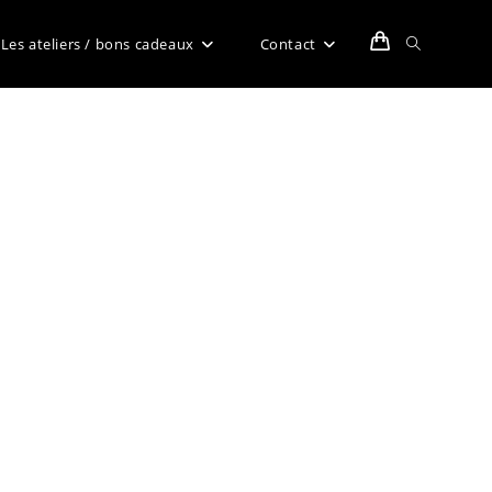
Toggle
Les ateliers / bons cadeaux
Contact
website
search