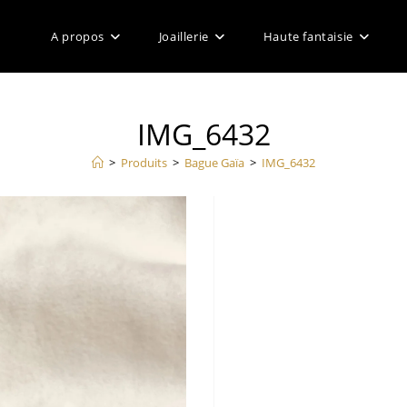
A propos
Joaillerie
Haute fantaisie
IMG_6432
>
Produits
>
Bague Gaïa
>
IMG_6432