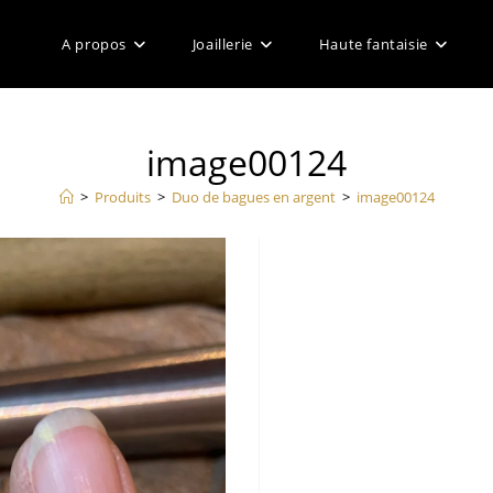
A propos
Joaillerie
Haute fantaisie
image00124
>
Produits
>
Duo de bagues en argent
>
image00124