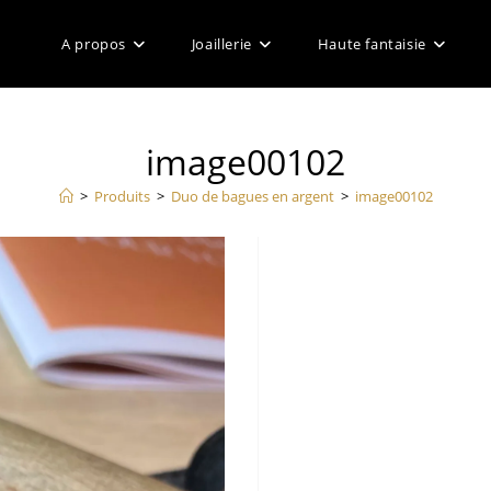
A propos
Joaillerie
Haute fantaisie
image00102
>
Produits
>
Duo de bagues en argent
>
image00102