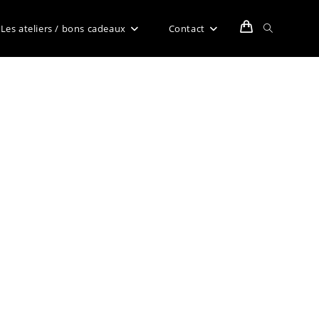
Toggle
Les ateliers / bons cadeaux
Contact
website
search