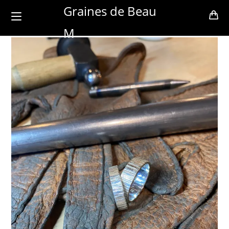
Skip
Graines de Beau
to
M
content