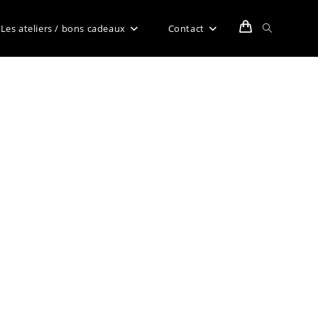
Toggle
Les ateliers / bons cadeaux
Contact
website
search