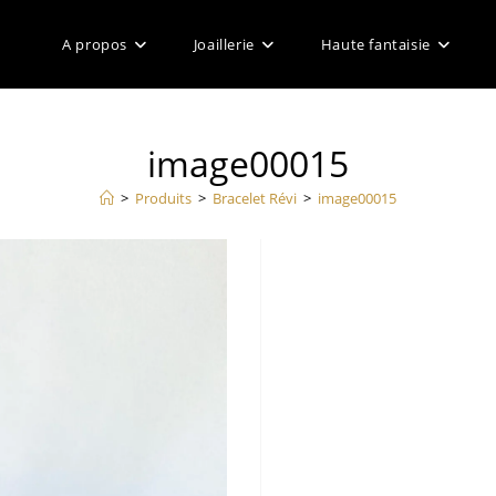
A propos
Joaillerie
Haute fantaisie
image00015
>
Produits
>
Bracelet Révi
>
image00015