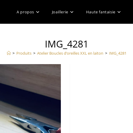
A propos
Joaillerie
Haute fantaisie
IMG_4281
>
Produits
>
Atelier Boucles d’oreilles XXL en laiton
>
IMG_4281