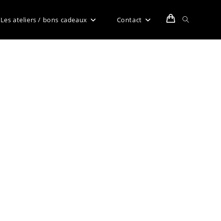
Toggle
Les ateliers / bons cadeaux
Contact
website
search