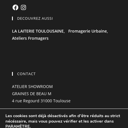
Facebook
Instagram
DECOUVREZ AUSSI
LA LAITERIE TOULOUSAINE,
Fromagerie Urbaine,
Ateliers Fromagers
CONTACT
ATELIER SHOWROOM
GRAINES DE BEAU M
4 rue Regourd 31000 Toulouse
grainesdebeau-m@hotmail.com
Les cookies sont déjà désactivés afin d'être réduits au strict
06.85.23.99.01
nécéssaire, mais vous pouvez vérifier et les activer dans
PARAMÈTRE
.